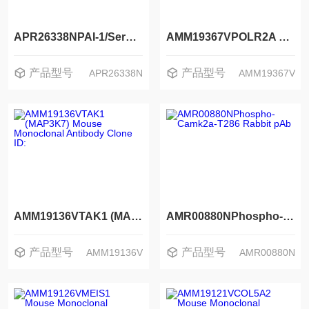
APR26338NPAI-1/Serpin E1 Rabbit pAb
AMM19367VPOLR2A Mouse Monoclonal Antibody Clone ID: LBI2B7
产品型号
产品型号
APR26338N
AMM19367V
AMM19136VTAK1 (MAP3K7) Mouse Monoclonal Antibody Clone ID:
AMR00880NPhospho-Camk2a-T286 Rabbit pAb
产品型号
产品型号
AMM19136V
AMR00880N