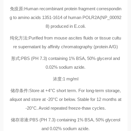
免疫原:Human recombinant protein fragment correspondin
g to amino acids 1351-1614 of human POLR2A(NP_00092
8) produced in E.coli.
纯化方法:Purified from mouse ascites fluids or tissue cultu
re supernatant by affinity chromatography (protein A/G)
形式:PBS (PH 7.3) containing 1% BSA, 50% glycerol and
0.02% sodium azide.
浓度:1 mg/ml
储存条件:Store at +4°C short term. For long-term storage,
aliquot and store at -20°C or below. Stable for 12 months at
-20°C. Avoid repeated freeze-thaw cycles.
储存溶液:PBS (PH 7.3) containing 1% BSA, 50% glycerol
and 0.02% sodium azide.