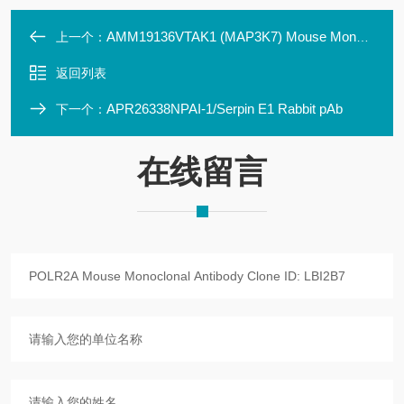
AMM19136VTAK1 (MAP3K7) Mouse Monoclonal Antibody Clone ID:
上一个：
返回列表
APR26338NPAI-1/Serpin E1 Rabbit pAb
下一个：
在线留言