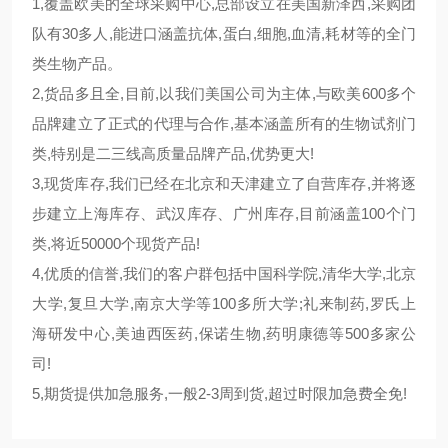
1,覆盖欧美的全球采购中心,总部设立在美国新泽西,采购团
队有30多人,能进口涵盖抗体,蛋白,细胞,血清,耗材等的全门
类生物产品。
2,货品多且全,目前,以我们美国公司为主体,与欧美600多个
品牌建立了正式的代理与合作,基本涵盖所有的生物试剂门
类,特别是二三线高质量品牌产品,优势更大!
3,现货库存,我们已经在北京和天津建立了自营库存,并将逐
步建立上海库存、武汉库存、广州库存,目前涵盖100个门
类,将近50000个现货产品!
4,优质的信誉,我们的客户群包括中国科学院,清华大学,北京
大学,复旦大学,南京大学等100多所大学;礼来制药,罗氏上
海研发中心,美迪西医药,保诺生物,药明康德等500多家公
司!
5,期货提供加急服务,一般2-3周到货,超过时限加急费全免!