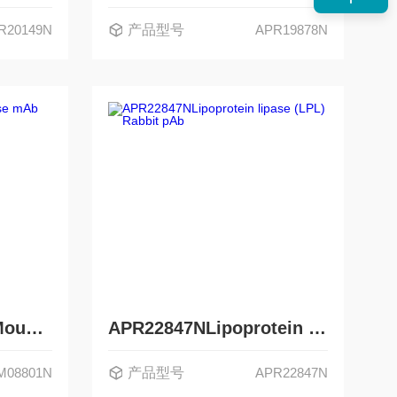
R20149N
产品型号
APR19878N
AMM08801NVEGF Mouse mAb
APR22847NLipoprotein lipase (LPL) Rabbit pAb
M08801N
产品型号
APR22847N