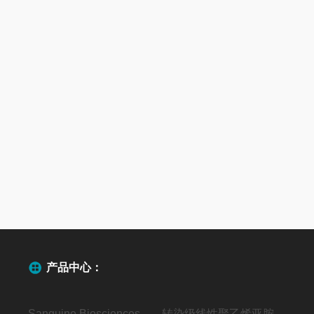
产品中心：
Sanguine Biosciences代理
转染级线性聚乙烯亚胺（MW40000）