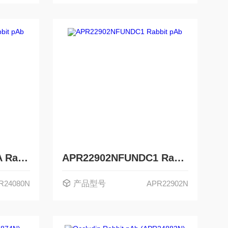
APR24080NCAMK2A Rabbit pAb
APR22902NFUNDC1 Rabbit pAb
R24080N
产品型号
APR22902N