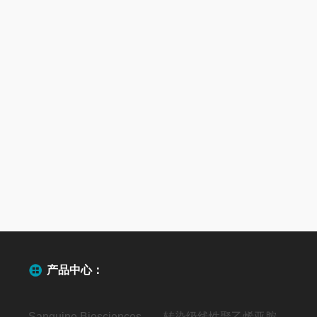
产品中心：
Sanguine Biosciences代理
转染级线性聚乙烯亚胺（MW40000）