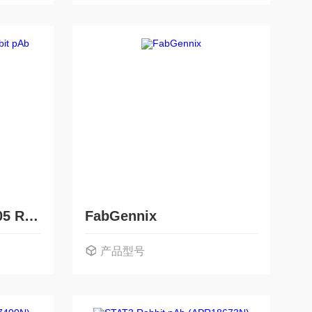
Phospho-STAT3-Y705 Rabbit pAb (AMR00822N)
FabGennix
产品型号