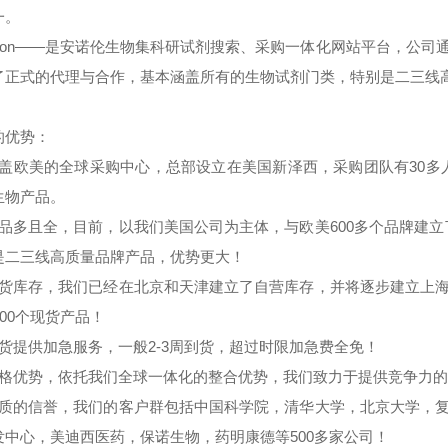
一。
noron——是安诺伦生物集科研试剂搜索、采购一体化网站平台，公司
了正式的代理与合作，基本涵盖所有的生物试剂门类，特别是二三线
的优势：
覆盖欧美的全球采购中心，总部设立在美国新泽西，采购团队有30
生物产品。
货品多且全，目前，以我们美国公司为主体，与欧美600多个品牌建
是二三线高质量品牌产品，优势更大！
现货库存，我们已经在北京和天津建立了自营库存，并将逐步建立上海
000个现货产品！
期货提供加急服务，一般2-3周到货，超过时限加急费全免！
价格优势，依托我们全球一体化的整合优势，我们致力于提供竞争力
优质的信誉，我们的客户群包括中国科学院，清华大学，北京大学，复
发中心，美迪西医药，保诺生物，药明康德等500多家公司！