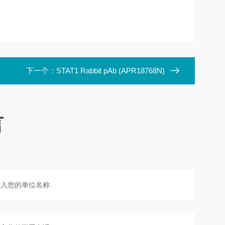
下一个：
STAT1 Rabbit pAb (APR18768N)
言