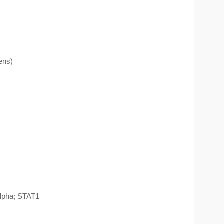
ens)
pha; STAT1