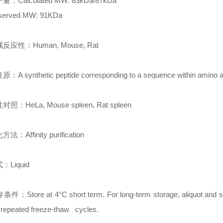
Calculated MW: 83kDa/87kDa
rved MW: 91KDa
应性：Human, Mouse, Rat
 synthetic peptide corresponding to a sequence within amino 
：HeLa, Mouse spleen, Rat spleen
Affinity purification
Liquid
Store at 4°C short term. For long-term storage, aliquot and stor
 repeated freeze-thaw cycles.