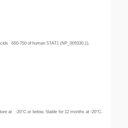
acids 650-750 of human STAT1 (NP_009330.1).
e at -20°C or below. Stable for 12 months at -20°C.