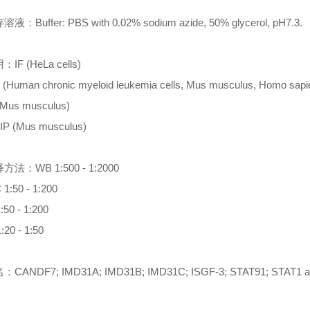
Buffer: PBS with 0.02% sodium azide, 50% glycerol, pH7.3.
F (HeLa cells)
uman chronic myeloid leukemia cells, Mus musculus, Homo sapi
Mus musculus)
P (Mus musculus)
：WB 1:500 - 1:2000
:50 - 1:200
50 - 1:200
20 - 1:50
ANDF7; IMD31A; IMD31B; IMD31C; ISGF-3; STAT91; STAT1 al