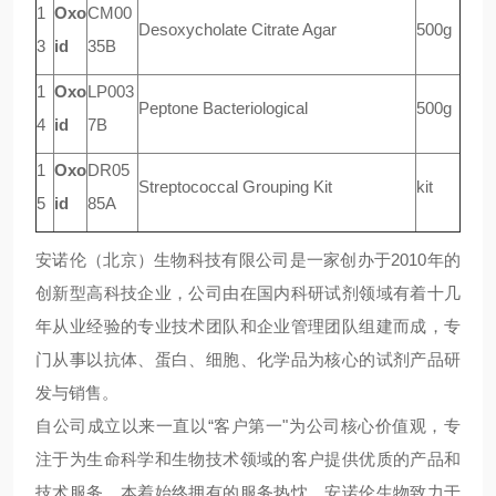
1
Oxo
CM00
Desoxycholate Citrate Agar
500g
3
id
35B
1
Oxo
LP003
Peptone Bacteriological
500g
4
id
7B
1
Oxo
DR05
Streptococcal Grouping Kit
kit
5
id
85A
安诺伦（北京）生物科技有限公司是一家创办于
2010年的
创新型高科技企业，公司由在国内科研试剂领域有着十几
年从业经验的专业技术团队和企业管理团队组建而成，专
门从事以抗体、蛋白、细胞、化学品为核心的试剂产品研
发与销售。
自公司成立以来一直以
“客户第一"为公司核心价值观，专
注于为生命科学和生物技术领域的客户提供优质的产品和
技术服务。本着始终拥有的服务热忱，安诺伦生物致力于