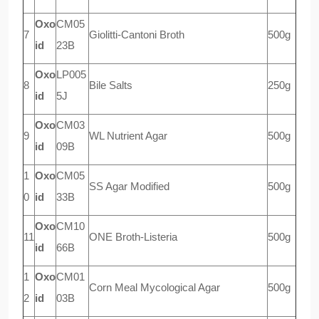
Oxo
CM05
7
Giolitti-Cantoni Broth
500g
id
23B
Oxo
LP005
8
Bile Salts
250g
id
5J
Oxo
CM03
9
WL Nutrient Agar
500g
id
09B
1
Oxo
CM05
SS Agar Modified
500g
0
id
33B
Oxo
CM10
11
ONE Broth-Listeria
500g
id
66B
1
Oxo
CM01
Corn Meal Mycological Agar
500g
2
id
03B