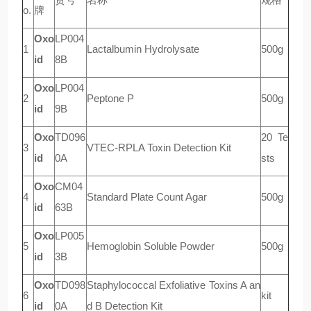
o.
牌
Oxo
LP004
1
Lactalbumin Hydrolysate
500g
id
8B
Oxo
LP004
2
Peptone P
500g
id
9B
Oxo
TD096
20 Te
3
VTEC-RPLA Toxin Detection Kit
id
0A
sts
Oxo
CM04
4
Standard Plate Count Agar
500g
id
63B
Oxo
LP005
5
Hemoglobin Soluble Powder
500g
id
3B
Oxo
TD098
Staphylococcal Exfoliative Toxins A an
6
kit
id
0A
d B Detection Kit