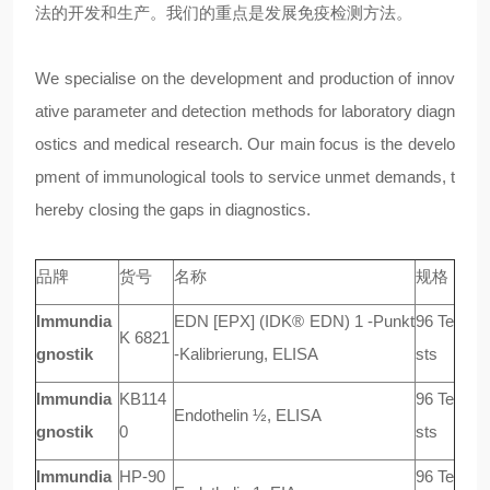
法的开发和生产。我们的重点是发展免疫检测方法。
We specialise on the development and production of innov
ative parameter and detection methods for laboratory diagn
ostics and medical research. Our main focus is the develo
pment of immunological tools to service unmet demands, t
hereby closing the gaps in diagnostics.
品牌
货号
名称
规格
Immundia
EDN [EPX] (IDK® EDN) 1 -Punkt
96 Te
K 6821
gnostik
-Kalibrierung, ELISA
sts
Immundia
KB114
96 Te
Endothelin ½, ELISA
gnostik
0
sts
Immundia
HP-90
96 Te