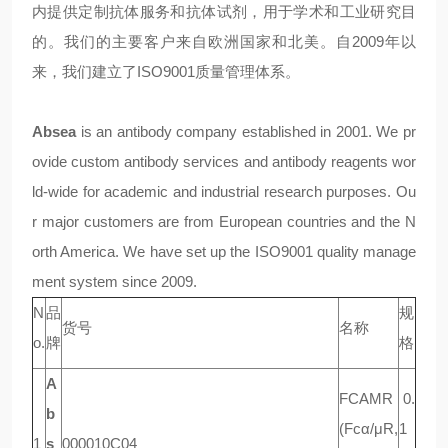
内提供定制抗体服务和抗体试剂，用于学术和工业研究目
的。我们的主要客户来自欧洲国家和北美。自2009年以
来，我们建立了ISO9001质量管理体系。
Absea
is an antibody company established in 2001. We pr
ovide custom antibody services and antibody reagents wor
ld-wide for academic and industrial research purposes. Ou
r major customers are from European countries and the N
orth America. We have set up the ISO9001 quality manage
ment system since 2009.
N
品
规
货号
名称
o.
牌
格
A
FCAMR
0.
b
(Fcα/μR,
1
1
s
000010C04