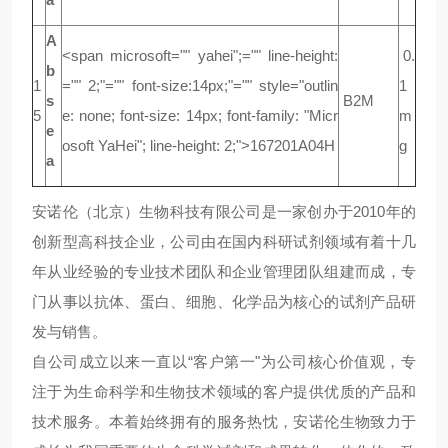
A
<span microsoft="" yahei";="" line-height:
0.
b
1
="" 2;"="" font-size:14px;"="" style="outlin
1
s
B2M
5
e: none; font-size: 14px; font-family: "Micr
m
e
osoft YaHei"; line-height: 2;">167201A04H
g
a
安诺伦（北京）生物科技有限公司是一家创办于2010年的
创新型高科技企业，公司由在国内科研试剂领域有着十几
年从业经验的专业技术团队和企业管理团队组建而成，专
门从事以抗体、蛋白、细胞、化学品为核心的试剂产品研
发与销售。
自公司成立以来一直以“客户第一"为公司核心价值观，专
注于为生命科学和生物技术领域的客户提供优质的产品和
技术服务。本着始终拥有的服务热忱，安诺伦生物致力于