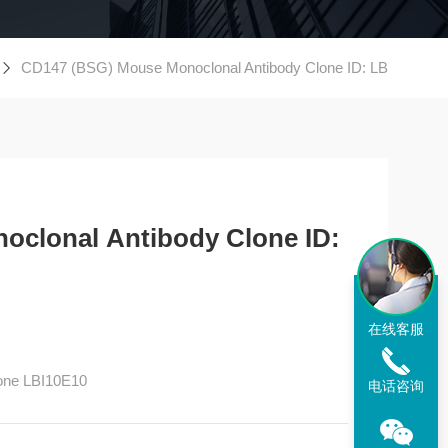
CD147 (BSG) Mouse Monoclonal Antibody Clone ID: LB
clonal Antibody Clone ID:
在线客服
one LBI10E10
电话咨询