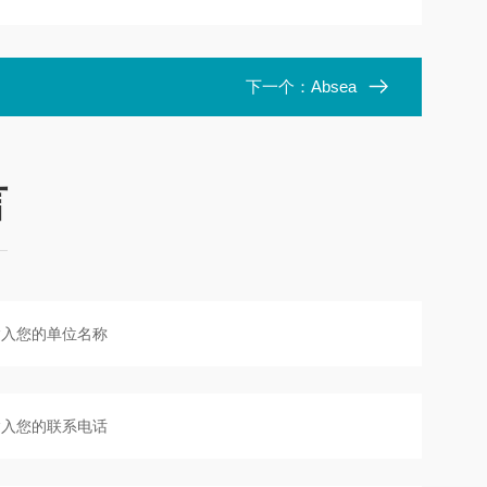
下一个：
Absea
言