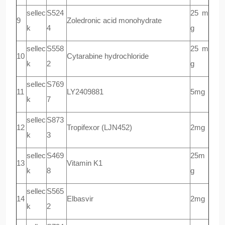
sellec
S524
25 m
9
Zoledronic acid monohydrate
k
4
g
sellec
S558
25 m
10
Cytarabine hydrochloride
k
2
g
sellec
S769
11
LY2409881
5mg
k
7
sellec
S873
12
Tropifexor (LJN452)
2mg
k
3
sellec
S469
25m
13
Vitamin K1
k
8
g
sellec
S565
14
Elbasvir
2mg
k
2