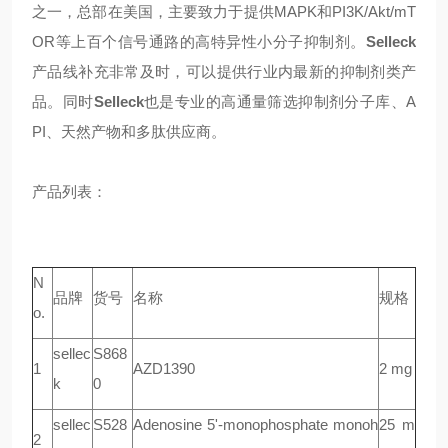
之一，总部在美国，主要致力于提供MAPK和PI3K/Akt/mT
OR等上百个信号通路的高特异性小分子抑制剂。
Selleck
产品线补充非常及时，可以提供行业内最新的抑制剂类产
品。同时
Selleck
也是专业的高通量筛选抑制剂分子库、A
PI、天然产物和多肽供应商。
产品列表：
N
品牌
货号
名称
规格
o.
sellec
S868
1
AZD1390
2 mg
k
0
sellec
S528
Adenosine 5'-monophosphate monoh
25 m
2