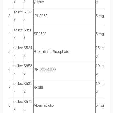
k
4
ydrate
g
sellec
S733
3
IPI-3063
5 mg
k
5
sellec
S858
4
SF2523
5 mg
k
9
sellec
S524
25 m
5
Ruxolitinib Phosphate
k
3
g
sellec
S853
10 m
6
PF-06651600
k
8
g
sellec
S531
10 m
7
SC66
k
3
g
sellec
S571
8
Abemaciclib
5 mg
k
6