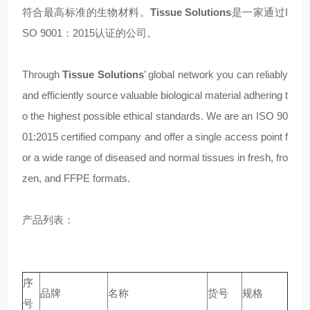
符合最高标准的生物材料。
Tissue Solutions
是一家通过I
SO 9001：2015认证的公司。
Through
Tissue Solutions
’ global network you can reliably
and efficiently source valuable biological material adhering t
o the highest possible ethical standards. We are an ISO 90
01:2015 certified company and offer a single access point f
or a wide range of diseased and normal tissues in fresh, fro
zen, and FFPE formats.
产品列表：
序
品牌
名称
货号
规格
号