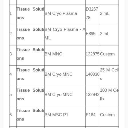
Tissue Soluti
D3267
1
BM Cryo Plasma
2 mL
ons
78
Tissue Soluti
BM Cryo Plasma - A
2
E895
2 mL
ons
ML
Tissue Soluti
3
BM MNC
132975
Custom
ons
Tissue Soluti
25 M Cell
4
BM Cryo MNC
140936
ons
s
Tissue Soluti
100 M Ce
5
BM Cryo MNC
132942
ons
lls
Tissue Soluti
6
BM MSC P1
E164
Custom
ons