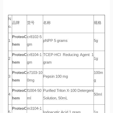
N
品牌
货号
名称
规格
o.
ProteoC
cr8102-5
1
pNPP 5 grams
5g
hem
gm
ProteoC
cr8104-1
TCEP-HCl Reducing Agent 1
2
1g
hem
gm
gram
ProteoC
e7103-10
100m
3
Pepsin 100 mg
hem
0mg
g
ProteoC
f1004-50
Purified Triton X-100 Detergent
4
50ml
hem
ml
Solution, 50mL
ProteoC
m3104-1
5
Iodoacetic Acid 1 gram
1g