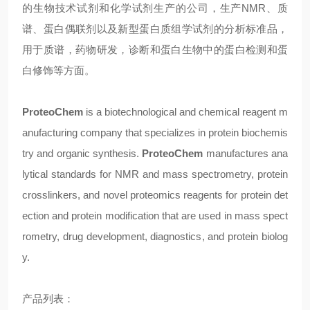
的生物技术试剂和化学试剂生产的公司，生产NMR、质
谱、蛋白偶联剂以及新型蛋白质组学试剂的分析标准品，
用于质谱，药物研发，诊断和蛋白生物中的蛋白检测和蛋
白修饰等方面。
ProteoChem
is a biotechnological and chemical reagent m
anufacturing company that specializes in protein biochemis
try and organic synthesis.
ProteoChem
manufactures ana
lytical standards for NMR and mass spectrometry, protein
crosslinkers, and novel proteomics reagents for protein det
ection and protein modification that are used in mass spect
rometry, drug development, diagnostics, and protein biolog
y.
产品列表：