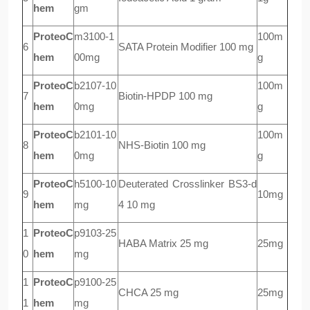
hem
gm
ProteoC
m3100-1
100m
6
SATA Protein Modifier 100 mg
hem
00mg
g
ProteoC
b2107-10
100m
7
Biotin-HPDP 100 mg
hem
0mg
g
ProteoC
b2101-10
100m
8
NHS-Biotin 100 mg
hem
0mg
g
ProteoC
h5100-10
Deuterated Crosslinker BS3-d
9
10mg
hem
mg
4 10 mg
1
ProteoC
p9103-25
HABA Matrix 25 mg
25mg
0
hem
mg
1
ProteoC
p9100-25
CHCA 25 mg
25mg
1
hem
mg