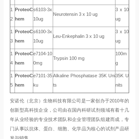
1
ProteoC
s6103-3x
3 x 10
Neurotensin 3 x 10 ug
2
hem
10ug
ug
1
ProteoC
s6100-3x
3 x 10
Leu-Enkephalin 3 x 10 ug
3
hem
10ug
ug
1
ProteoC
e7104-10
100m
Trypsin 100 mg
4
hem
0mg
g
1
ProteoC
e7101-35
Alkaline Phosphatase 35K Uni
35K U
5
hem
ku
ts
nits
安诺伦（北京）生物科技有限公司是一家创办于
2010年的
创新型高科技企业，公司由在国内科研试剂领域有着十几
年从业经验的专业技术团队和企业管理团队组建而成，专
门从事以抗体、蛋白、细胞、化学品为核心的试剂产品研
发与销售。