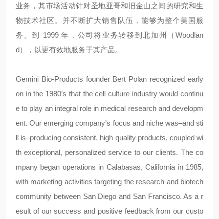
业务，其市场活动针对圣地亚哥和旧金山之间的研究和生
物技术社区。并不断扩大销售队伍，能够为整个美国服
务。到 1999 年，公司将业务转移到北加州（Woodlan
d），以更有效地服务于其产品。
Gemini Bio-Products founder Bert Polan recognized early
on in the 1980’s that the cell culture industry would continu
e to play an integral role in medical research and developm
ent. Our emerging company’s focus and niche was–and sti
ll is–producing consistent, high quality products, coupled wi
th exceptional, personalized service to our clients. The co
mpany began operations in Calabasas, California in 1985,
with marketing activities targeting the research and biotech
community between San Diego and San Francisco. As a r
esult of our success and positive feedback from our custo