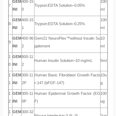
GEM
400-15
100
7
Trypsin:EDTA Solution–0.05%
INI
0
ml
GEM
400-15
100
8
Trypsin:EDTA Solution–0.25%
INI
1
ml
GEM
400-96
Gem21 NeuroPlex™without Insulin Su
10
9
INI
2
pplement
ml
1
GEM
800-11
Human Insulin Solution–10 mg/mL
5ml
0
INI
2
1
GEM
300-11
Human Basic Fibroblast Growth Facto
10u
1
INI
2P
r-147 (bFGF-147)
g
1
GEM
300-11
H
uman Epidermal Growth Factor (EG
100
2
INI
0P
F)
ug
1
GEM
300-32
Mouse Interleukin-3 (IL-3)
2ug