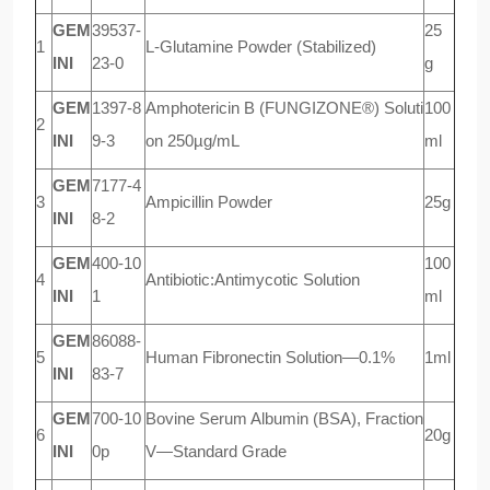
GEM
39537-
25
1
L-Glutamine Powder (Stabilized)
INI
23-0
g
GEM
1397-8
Amphotericin B (FUNGIZONE®) Soluti
100
2
INI
9-3
on 250µg/mL
ml
GEM
7177-4
3
Ampicillin Powder
25g
INI
8-2
GEM
400-10
100
4
Antibiotic:Antimycotic Solution
INI
1
ml
GEM
86088-
5
Human Fibronectin Solution—0.1%
1ml
INI
83-7
GEM
700-10
Bovine Serum Albumin (BSA), Fraction
6
20g
INI
0p
V—Standard Grade