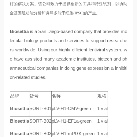
好的解决方案。该公司致力于提供创新的工具和特殊试剂，以协助
全基因组功能分析和诱导多能干细胞(IPSC)的产生。
Biosettia
is a San Diego-based company that provides mo
lecular biology products and services to support researche
rs worldwide. Using our highly efficient lentiviral system, w
e have assisted many academic institutes, biotech and ph
armaceutical companies in doing gene expression & inhibiti
on-related studies.
品牌
货号
名称
规格
Biosettia
SORT-B01
pLV-H1-CMV-green
1 vial
Biosettia
SORT-B02
pLV-H1-EF1a-green
1 vial
Biosettia
SORT-B03
pLV-H1-mPGK-green
1 vial