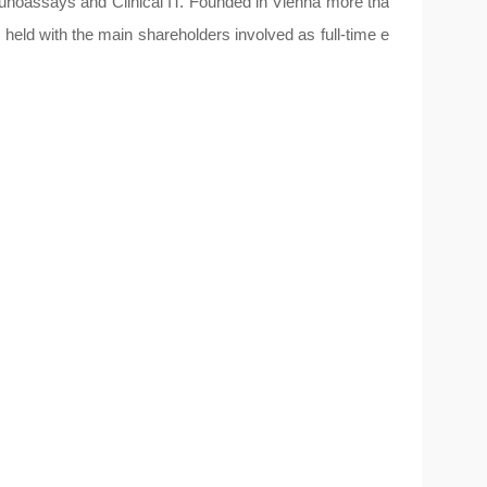
oassays and Clinical IT. Founded in Vienna more tha
 held with the main shareholders involved as full-time e