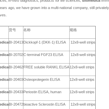
ices, in-vitro diagnostics, products for life sciences,
Biomedica
Immun
ears ago, we have grown into a multi-national company, still privately
ves.
货号
名称
规格
edica
BI-20413
Dickkopf-1 (DKK-1) ELISA
12x8-well strips
edica
BI-20702
C-terminal FGF23 ELISA
12x8-well strips
edica
BI-20462
FREE soluble RANKL ELISA
12x8-well strips
edica
BI-20403
Osteoprotegerin ELISA
12x8-well strips
edica
BI-20433
Periostin ELISA, human
12x8-well strips
edica
BI-20472
bioactive Sclerostin ELISA
12x8-well strips