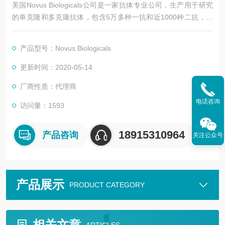
美国Novus Biologicals公司是一家抗体专业公司，生产用于研究
的单克隆和多克隆抗体，包含5万多种一抗和近1000种二抗，产
品涉及神经生物学，细胞凋亡，肿瘤，DNA修复，干细胞标记，
信号转导等多个研究方向。多年的抗体生产服务经验，使novus
产品型号：Novus Biologicals
得以生物科学发展趋势，并可随时为生物科研工作者提供广泛的
产品。
更新时间：2020-05-14
厂商性质：代理商
电话咨询
访问量：1593
18915310964
产品咨询
关注公众号
产品展示
PRODUCT CATEGORY
相关文章