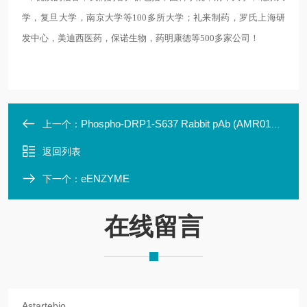
学，复旦大学，南京大学等100多所大学；礼来制药，罗氏上海研
发中心，美迪西医药，保诺生物，药明康德等500多家公司！
Phospho-DRP1-S637 Rabbit pAb (AMR01094N)
上一个：
返回列表
eENZYME
下一个：
在线留言