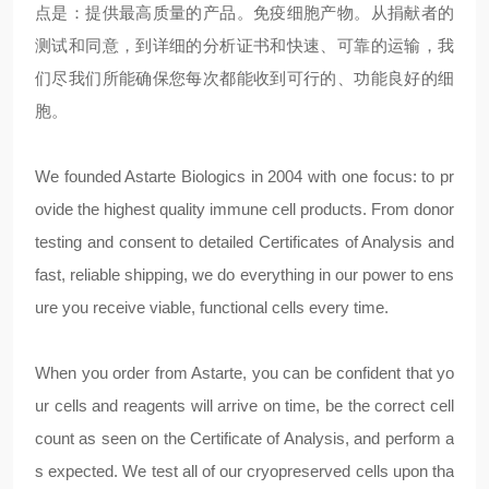
点是：提供最高质量的产品。免疫细胞产物。从捐献者的
测试和同意，到详细的分析证书和快速、可靠的运输，我
们尽我们所能确保您每次都能收到可行的、功能良好的细
胞。
We founded Astarte Biologics in 2004 with one focus: to pr
ovide the highest quality immune cell products. From donor
testing and consent to detailed Certificates of Analysis and
fast, reliable shipping, we do everything in our power to ens
ure you receive viable, functional cells every time.
When you order from Astarte, you can be confident that yo
ur cells and reagents will arrive on time, be the correct cell
count as seen on the Certificate of Analysis, and perform a
s expected. We test all of our cryopreserved cells upon tha