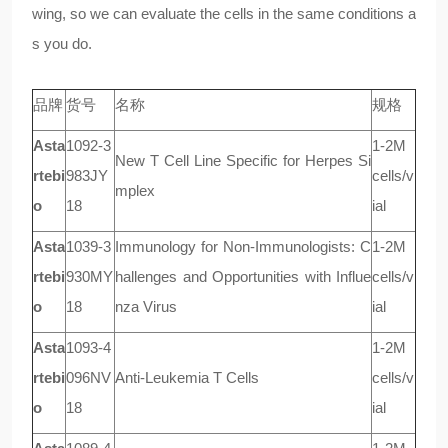
wing, so we can evaluate the cells in the same conditions a
s you do.
品牌
货号
名称
规格
Asta
1092-3
1-2M
New T Cell Line Specific for Herpes Si
rtebi
983JY
cells/v
mplex
o
18
ial
Asta
1039-3
Immunology for Non-Immunologists: C
1-2M
rtebi
930MY
hallenges and Opportunities with Influe
cells/v
o
18
nza Virus
ial
Asta
1093-4
1-2M
rtebi
096NV
Anti-Leukemia T Cells
cells/v
o
18
ial