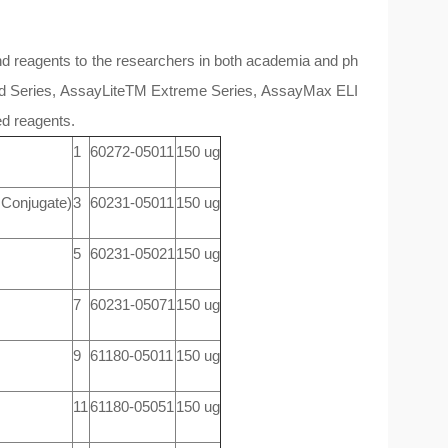
and reagents to the researchers in both academia and ph
apid Series, AssayLiteTM Extreme Series, AssayMax ELI
ed reagents.
1
60272-05011
150 ug
 Conjugate)
3
60231-05011
150 ug
5
60231-05021
150 ug
7
60231-05071
150 ug
9
61180-05011
150 ug
11
61180-05051
150 ug