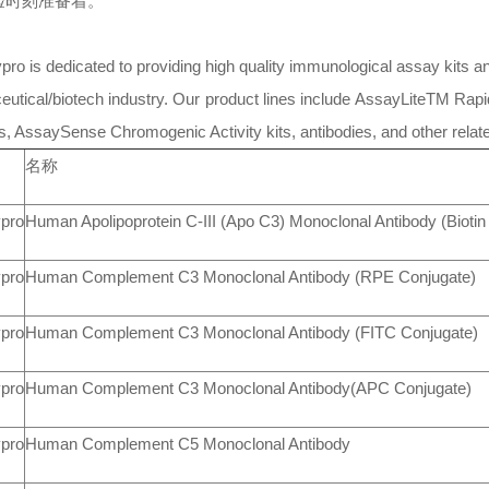
验时刻准备着。
ro is dedicated to providing high quality immunological assay kits 
eutical/biotech industry. Our product lines include AssayLiteTM R
s, AssaySense Chromogenic Activity kits, antibodies, and other relat
名称
pro
Human Apolipoprotein C-III (Apo C3) Monoclonal Antibody (Biotin
pro
Human Complement C3 Monoclonal Antibody (RPE Conjugate)
pro
Human Complement C3 Monoclonal Antibody (FITC Conjugate)
pro
Human Complement C3 Monoclonal Antibody(APC Conjugate)
pro
Human Complement C5 Monoclonal Antibody