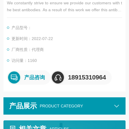
We constantly strive to ensure we provide our customers with t
he best antibodies. As a result of this work we offer this antibod
y in purified format.
We are in the process of updating our datasheets.
产品型号：
更新时间：2022-07-22
厂商性质：代理商
访问量：1160
18915310964
产品咨询
产品展示
PRODUCT CATEGORY
相关文章