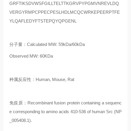
GRFTIKSDVWSFGILLTELTTKGRVPYPGMVNREVLDQ
VERGYRMPCPPECPESLHDLMCQCWRKEPEERPTFE
YLQAFLEDYFTSTEPQYQPGENL
分子量：Calculated MW: 59kDa/60kDa
Observed MW: 60KDa
种属反应性：Human, Mouse, Rat
免疫原：Recombinant fusion protein containing a sequenc
e corresponding to amino acids 410-536 of human Src (NP
_005408.1).