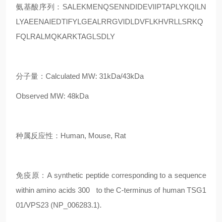
氨基酸序列：SALEKMENQSENNDIDEVIIPTAPLYKQILN
LYAEENAIEDTIFYLGEALRRGVIDLDVFLKHVRLLSRKQ
FQLRALMQKARKTAGLSDLY
分子量：Calculated MW: 31kDa/43kDa
Observed MW: 48kDa
种属反应性：Human, Mouse, Rat
免疫原：A synthetic peptide corresponding to a sequence
within amino acids 300 to the C-terminus of human TSG1
01/VPS23 (NP_006283.1).