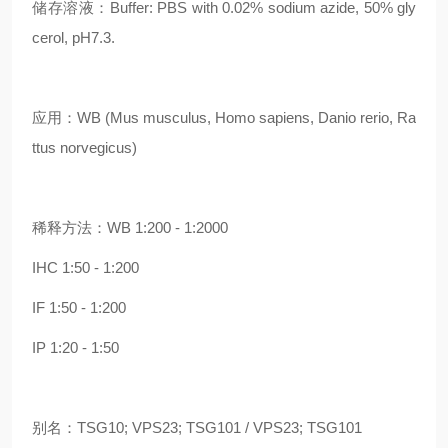
储存溶液：Buffer: PBS with 0.02% sodium azide, 50% gly
cerol, pH7.3.
应用：WB (Mus musculus, Homo sapiens, Danio rerio, Ra
ttus norvegicus)
稀释方法：WB 1:200 - 1:2000
IHC 1:50 - 1:200
IF 1:50 - 1:200
IP 1:20 - 1:50
别名：TSG10; VPS23; TSG101 / VPS23; TSG101