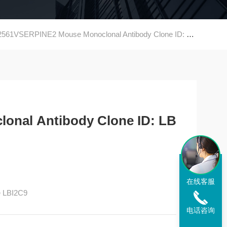
61VSERPINE2 Mouse Monoclonal Antibody Clone ID: LBI2C
onal Antibody Clone ID: LB
在线客服
e LBI2C9
电话咨询