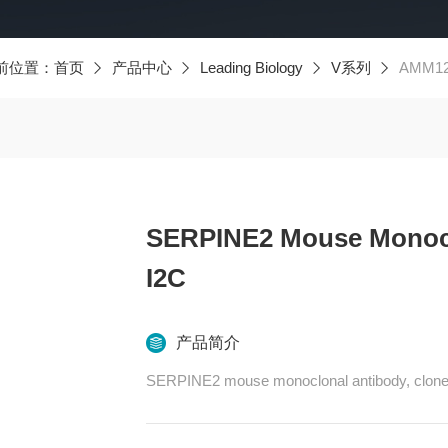
前位置：
首页
产品中心
Leading Biology
V系列
AMM125
SERPINE2 Mouse Monocl
I2C
产品简介
SERPINE2 mouse monoclonal antibody, clon