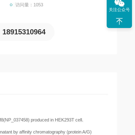
访问量：1053
关注公众号
18915310964
f8(NP_037458) produced in HEK293T cell.
atant by affinity chromatography (protein A/G)