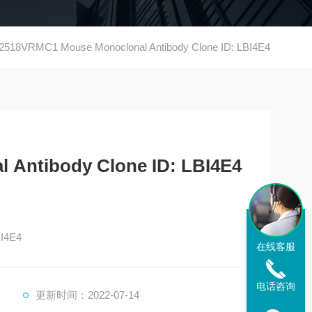
518VRMC1 Mouse Monoclonal Antibody Clone ID: LBI4E4
 Antibody Clone ID: LBI4E4
BI4E4
在线客服
电话咨询
更新时间：2022-07-14