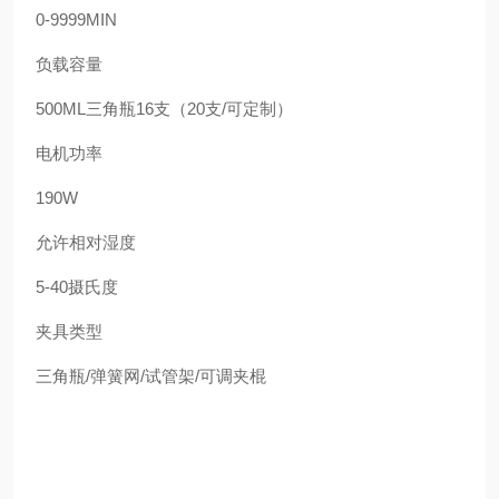
0-9999MIN
负载容量
500ML
三角瓶
16
支（
20
支
/
可定制）
电机功率
190W
允许相对湿度
5-40
摄氏度
夹具类型
三角瓶
/
弹簧网
/
试管架
/
可调夹棍