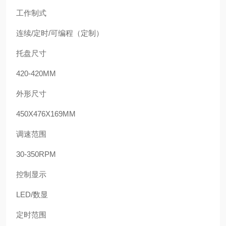
工作制式
连续
/
定时
/
可编程（定制）
托盘尺寸
420-420MM
外形尺寸
450X476X169MM
调速范围
30-350RPM
控制显示
LED/
数显
定时范围