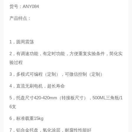
货号：
ANY084
产品特点：
1
，圆周震荡
2
，有调速功能，有定时功能，方便重复实验条件，简化实
验过程
3
，多模式可编程（定制），可微信控制（定制）
4
，直流无刷电机，超长寿命
5
，托盘尺寸
420-420mm
（转接板尺寸），
500ML
三角瓶
/1
6
支
6
，标准载重
15kg
7
，铝合金托盘，氧化涂层，耐腐性性能好