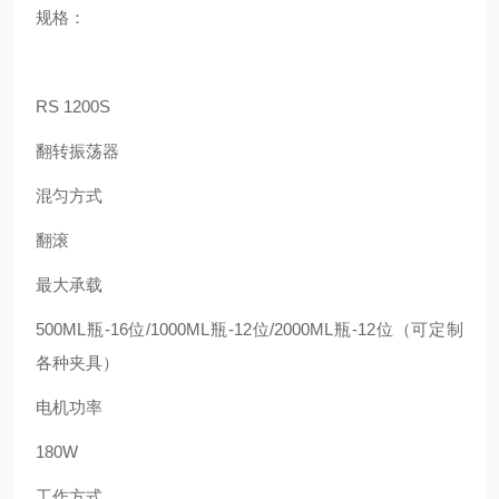
规格：
RS 1200S
翻转振荡器
混匀方式
翻滚
最大承载
500ML
瓶
-16
位
/1000ML
瓶
-12
位
/2000ML
瓶
-12
位（可定制
各种夹具）
电机功率
180W
工作方式