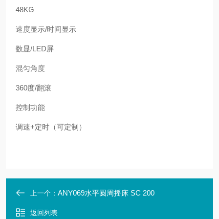
48KG
速度显示
/
时间显示
数显
/LED
屏
混匀角度
360
度
/
翻滚
控制功能
调速
+
定时（可定制）
ANY069水平圆周摇床 SC 200
上一个：
返回列表