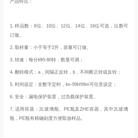
产品
特点：
1.
样品数：
8
位、
10
位、
12
位、
14
位、
16
位可选，位数可
订做。
2.
取样量：小于等于
2
升，容量可订做。
3.
转速：每分钟
0-80
转，数显可调；
4.
翻转模式：
a
，间隔正反转，
b
，不间断正转或反转；
5.
时间设定：全数字定时，
lm-99H99m
可任意设定；
6.
安全：漏电保护装置，过负载保护装置。
7.
适用容器：
2L
玻璃瓶、
PE
瓶及
ZHE
容器，其中
2L
玻璃
瓶，
PE
瓶有精确刻度方便取放样品。