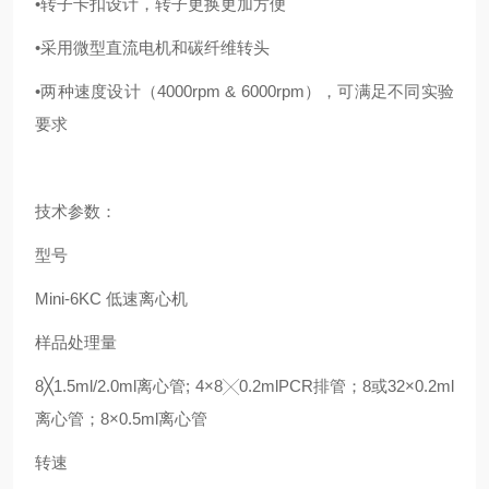
•
转子卡扣设计，转子更换更加方便
•
采用微型直流电机和碳纤维转头
•
两种速度设计（
4000rpm & 6000rpm
），可满足不同实验
要求
技术参数：
型号
Mini-6KC
低速离心机
样品处理量
8╳1.5ml/2.0ml
离心管
; 4×8╳0.2mlPCR
排管；
8
或
32×0.2ml
离心管；
8×0.5ml
离心管
转速