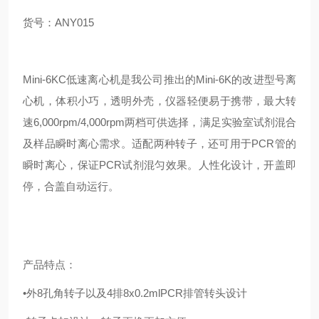
货号：
ANY015
Mini-6KC
低速离心机是我公司推出的
Mini-6K
的改进型号离
心机，体积小巧，透明外壳，仪器轻便易于携带，最大转
速
6,000rpm/4,000rpm
两档可供选择，满足实验室试剂混合
及样品瞬时离心需求。适配两种转子，还可用于
PCR
管的
瞬时离心，保证
PCR
试剂混匀效果。人性化设计，开盖即
停，合盖自动运行。
产品特点：
•
外
8
孔角转子以及
4
排
8x0.2mlPCR
排管转头设计