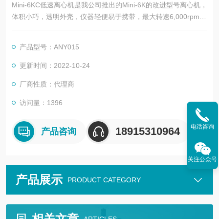
Mini-6KC低速离心机是我公司推出的Mini-6K的改进型号离心机，
体积小巧，透明外壳，仪器轻便易于携带，最大转速6,000rpm/4,
000rpm两档可供选择，满足实验室试剂混合及样品瞬时离心需
求。适配两种转子，还可用于PCR管的瞬时离心，保证PCR试剂
产品型号：ANY015
混匀效果。人性化设计，开盖即停，合盖自动运行。
更新时间：2022-10-24
厂商性质：代理商
访问量：1396
电话咨询
18915310964
产品咨询
关注公众号
产品展示
PRODUCT CATEGORY
相关文章