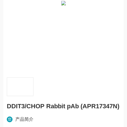
DDIT3/CHOP Rabbit pAb (APR17347N)
产品简介