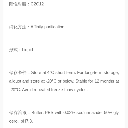
阳性对照：C2C12
纯化方法：Affinity purification
形式：Liquid
储存条件：Store at 4°C short term. For long-term storage,
aliquot and store at -20°C or below. Stable for 12 months at
-20°C. Avoid repeated freeze-thaw cycles.
储存溶液：Buffer: PBS with 0.02% sodium azide, 50% gly
cerol, pH7.3.