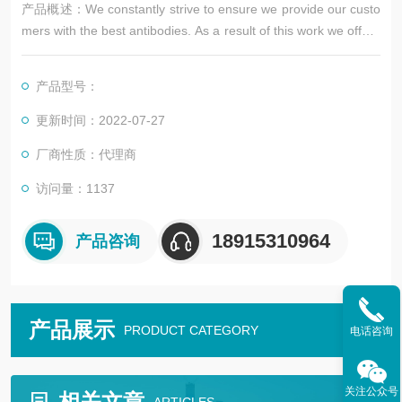
产品概述：We constantly strive to ensure we provide our custo
mers with the best antibodies. As a result of this work we offer t
his antibody in purified format. We are in the process of updati
ng our datashe
产品型号：
更新时间：2022-07-27
厂商性质：代理商
访问量：1137
18915310964
产品咨询
产品展示
PRODUCT CATEGORY
电话咨询
关注公众号
相关文章