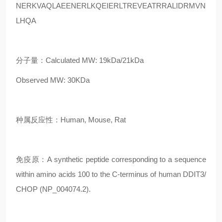
NERKVAQLAEENERLKQEIERLTREVEATRRALIDRMVN
LHQA
分子量：Calculated MW: 19kDa/21kDa
Observed MW: 30KDa
种属反应性：Human, Mouse, Rat
免疫原：A synthetic peptide corresponding to a sequence
within amino acids 100 to the C-terminus of human DDIT3/
CHOP (NP_004074.2).