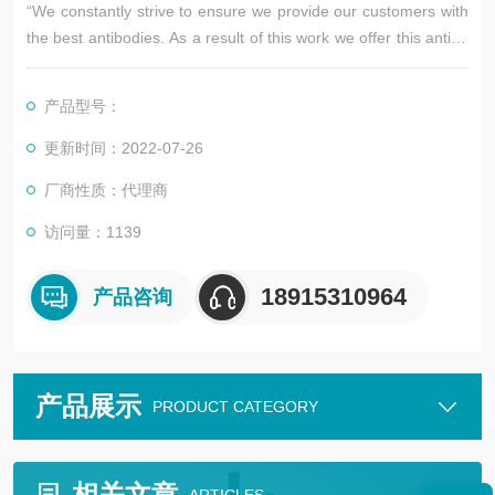
“We constantly strive to ensure we provide our customers with
the best antibodies. As a result of this work we offer this antibo
dy in purified format.
We are in the process of updating our datasheets
产品型号：
更新时间：2022-07-26
厂商性质：代理商
访问量：1139
18915310964
产品咨询
产品展示
PRODUCT CATEGORY
相关文章