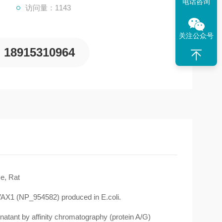
电话咨询
访问量：1143
关注公众号
18915310964
, Rat
AX1 (NP_954582) produced in E.coli.
atant by affinity chromatography (protein A/G)