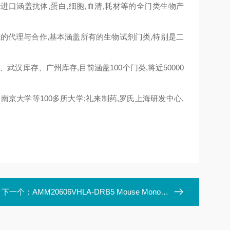
能进口涵盖抗体,蛋白,细胞,血清,耗材等的全门类生物产
正式的代理与合作,基本涵盖所有的生物试剂门类,特别是二
武汉库存、广州库存,目前涵盖100个门类,将近50000
,南京大学等100多所大学;礼来制药,罗氏上海研发中心,
下一个：
AMM20606VHLA-DRB5 Mouse Monoclonal Antibody Clone ID: LBI4G