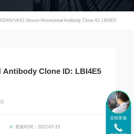
249VVAX1 Mouse Monoclonal Antibody Clone ID: LBI4E5
Antibody Clone ID: LBI4E5
E5
在线客服
更新时间：2022-07-19