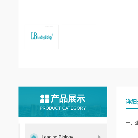
产品展示
详细
PRODUCT CATEGORY
一、
Leading Biology