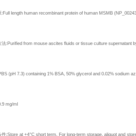
ull length human recombinant protein of human MSMB (NP_002434
urified from mouse ascites fluids or tissue culture supernatant by
S (pH 7.3) containing 1% BSA, 50% glycerol and 0.02% sodium az
.9 mg/ml
tore at +4°C short term. For long-term storage, aliquot and store 