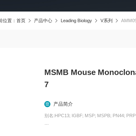
前位置：
首页
产品中心
Leading Biology
V系列
AMM096
MSMB Mouse Monoclonal
7
产品简介
别名:HPC13; IGBF; MSP; MSPB; PN44; PRPS
产品概述:Anti-MSMB mouse monoclonal antibo