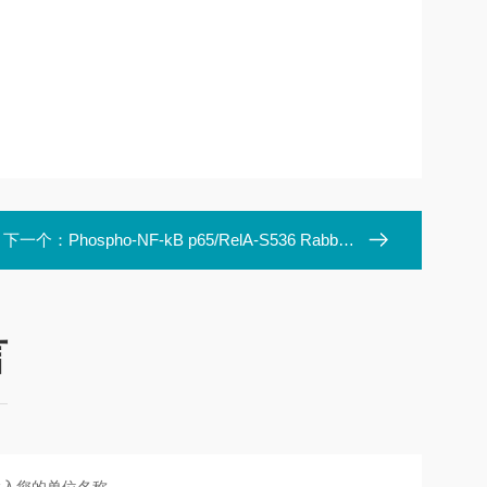
下一个：
Phospho-NF-kB p65/RelA-S536 Rabbit pAb (AMR00928N)
言