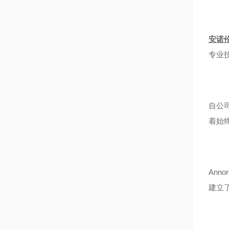
安诺
专业
自公
着始
An
建立