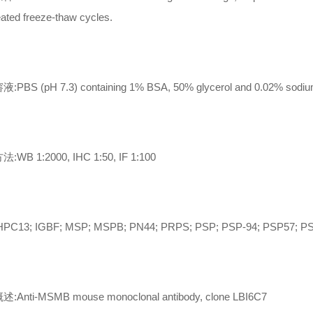
ated freeze-thaw cycles.
PBS (pH 7.3) containing 1% BSA, 50% glycerol and 0.02% sodium
WB 1:2000, IHC 1:50, IF 1:100
C13; IGBF; MSP; MSPB; PN44; PRPS; PSP; PSP-94; PSP57; P
Anti-MSMB mouse monoclonal antibody, clone LBI6C7