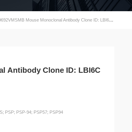
92VMSMB Mouse Monoclonal Antibody Clone ID: LBI6C7
 Antibody Clone ID: LBI6C
; PSP; PSP-94; PSP57; PSP94
dy, clone LBI6C7