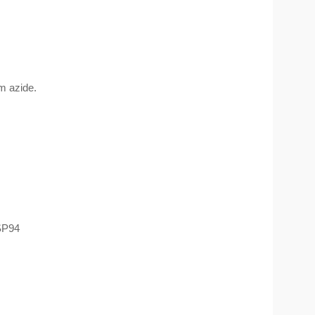
 azide.
SP94