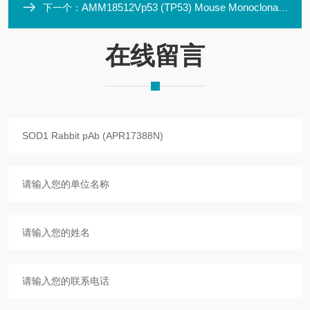
AMM18512Vp53 (TP53) Mouse Monoclonal Antibody Clone ID: LBI
下一个：
在线留言