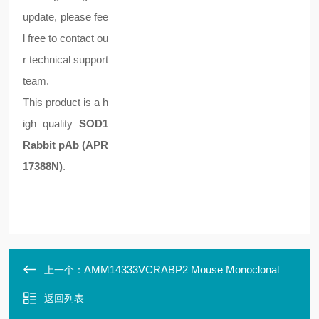
update, please fee
l free to contact ou
r technical support
team.
This product is a h
igh quality
SOD1
Rabbit pAb (APR
17388N)
.
AMM14333VCRABP2 Mouse Monoclonal Antibody Clone ID: LBI10D6
上一个：
返回列表