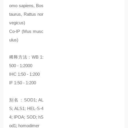
omo sapiens, Bos
taurus, Rattus nor
vegicus)
Co-IP (Mus musc
ulus)
稀释方法：WB 1:
500 - 1:2000
IHC 1:50 - 1:200
IF 1:50 - 1:200
别名：SOD1; AL
S; ALS1; HEL-S-4
4; IPOA; SOD; hS
od1; homodimer