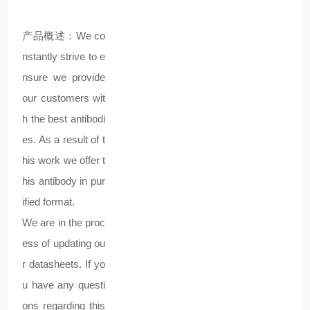
产品概述：We co
nstantly strive to e
nsure we provide
our customers wit
h the best antibodi
es. As a result of t
his work we offer t
his antibody in pur
ified format.
We are in the proc
ess of updating ou
r datasheets. If yo
u have any questi
ons regarding this