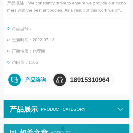
产品概述：We constantly strive to ensure we provide our custo
mers with the best antibodies. As a result of this work we offer t
his antibody in purified format.
We are in the process of updating our datashe
产品型号：
更新时间：2022-07-18
厂商性质：代理商
访问量：1105
18915310964
产品咨询
产品展示
PRODUCT CATEGORY
相关文章