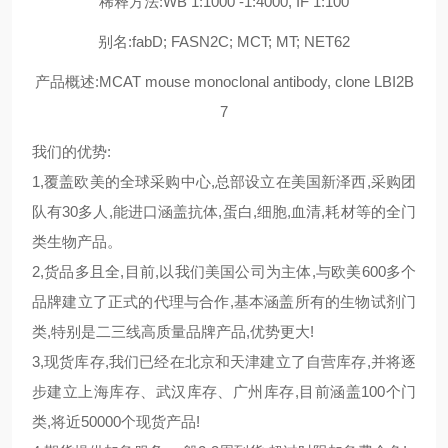
稀释方法:WB 1:1000 -1:4000, IF 1:100
别名:fabD; FASN2C; MCT; MT; NET62
产品概述:MCAT mouse monoclonal antibody, clone LBI2B
7
我们的优势:
1,覆盖欧美的全球采购中心,总部设立在美国新泽西,采购团
队有30多人,能进口涵盖抗体,蛋白,细胞,血清,耗材等的全门
类生物产品。
2,货品多且全,目前,以我们美国公司为主体,与欧美600多个
品牌建立了正式的代理与合作,基本涵盖所有的生物试剂门
类,特别是二三线高质量品牌产品,优势更大!
3,现货库存,我们已经在北京和天津建立了自营库存,并将逐
步建立上海库存、武汉库存、广州库存,目前涵盖100个门
类,将近50000个现货产品!