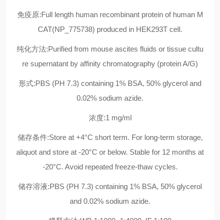
免疫原:Full length human recombinant protein of human M
CAT(NP_775738) produced in HEK293T cell.
纯化方法:Purified from mouse ascites fluids or tissue cultu
re supernatant by affinity chromatography (protein A/G)
形式:PBS (PH 7.3) containing 1% BSA, 50% glycerol and
0.02% sodium azide.
浓度:1 mg/ml
储存条件:Store at +4°C short term. For long-term storage,
aliquot and store at -20°C or below. Stable for 12 months at
-20°C. Avoid repeated freeze-thaw cycles.
储存溶液:PBS (PH 7.3) containing 1% BSA, 50% glycerol
and 0.02% sodium azide.