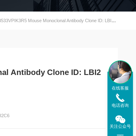
33VPIK3R5 Mouse Monoclonal Antibody Clone ID: LBI2C6
l Antibody Clone ID: LBI2
在线客服
电话咨询
BI2C6
关注公众号