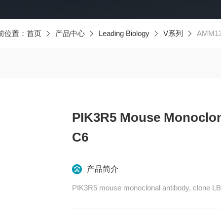
前位置：
首页
产品中心
Leading Biology
V系列
AMM135
PIK3R5 Mouse Monoclona
C6
产品简介
PIK3R5 mouse monoclonal antibody, clone L