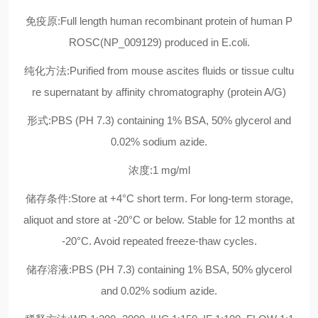
免疫原:Full length human recombinant protein of human P
ROSC(NP_009129) produced in E.coli.
纯化方法:Purified from mouse ascites fluids or tissue cultu
re supernatant by affinity chromatography (protein A/G)
形式:PBS (PH 7.3) containing 1% BSA, 50% glycerol and
0.02% sodium azide.
浓度:1 mg/ml
储存条件:Store at +4°C short term. For long-term storage,
aliquot and store at -20°C or below. Stable for 12 months at
-20°C. Avoid repeated freeze-thaw cycles.
储存溶液:PBS (PH 7.3) containing 1% BSA, 50% glycerol
and 0.02% sodium azide.