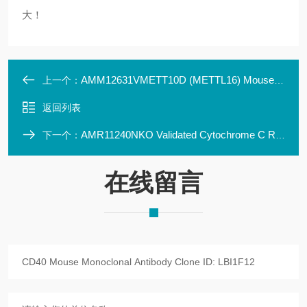
大！
AMM12631VMETT10D (METTL16) Mouse Monoclonal Antibody Clone
上一个：
返回列表
AMR11240NKO Validated Cytochrome C Rabbit mAb
下一个：
在线留言