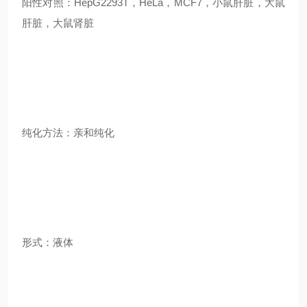
阳性对照：HepG2293T，HeLa，MCF7，小鼠肝脏，大鼠
肝脏，大鼠肾脏
纯化方法：亲和纯化
形式：液体