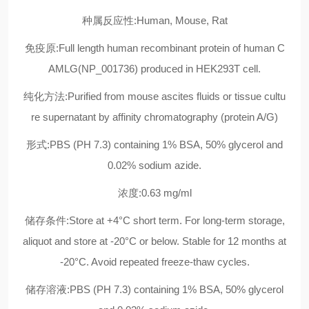
种属反应性:Human, Mouse, Rat
免疫原:Full length human recombinant protein of human C
AMLG(NP_001736) produced in HEK293T cell.
纯化方法:Purified from mouse ascites fluids or tissue cultu
re supernatant by affinity chromatography (protein A/G)
形式:PBS (PH 7.3) containing 1% BSA, 50% glycerol and
0.02% sodium azide.
浓度:0.63 mg/ml
储存条件:Store at +4°C short term. For long-term storage,
aliquot and store at -20°C or below. Stable for 12 months at
-20°C. Avoid repeated freeze-thaw cycles.
储存溶液:PBS (PH 7.3) containing 1% BSA, 50% glycerol