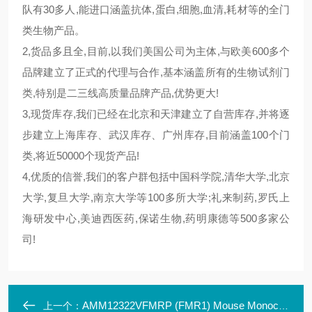
队有30多人,能进口涵盖抗体,蛋白,细胞,血清,耗材等的全门
类生物产品。
2,货品多且全,目前,以我们美国公司为主体,与欧美600多个
品牌建立了正式的代理与合作,基本涵盖所有的生物试剂门
类,特别是二三线高质量品牌产品,优势更大!
3,现货库存,我们已经在北京和天津建立了自营库存,并将逐
步建立上海库存、武汉库存、广州库存,目前涵盖100个门
类,将近50000个现货产品!
4,优质的信誉,我们的客户群包括中国科学院,清华大学,北京
大学,复旦大学,南京大学等100多所大学;礼来制药,罗氏上
海研发中心,美迪西医药,保诺生物,药明康德等500多家公
司!
AMM12322VFMRP (FMR1) Mouse Monoclonal Antibody Clone ID: LB
上一个：