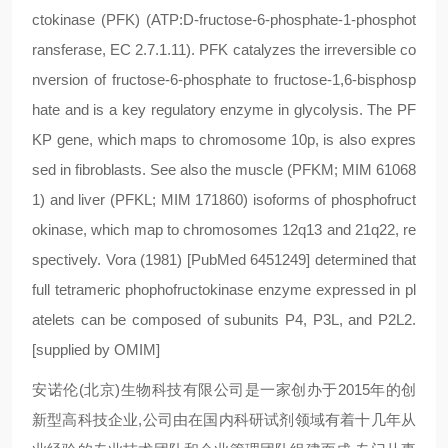
ctokinase (PFK) (ATP:D-fructose-6-phosphate-1-phosphot
ransferase, EC 2.7.1.11). PFK catalyzes the irreversible co
nversion of fructose-6-phosphate to fructose-1,6-bisphosp
hate and is a key regulatory enzyme in glycolysis. The PF
KP gene, which maps to chromosome 10p, is also expres
sed in fibroblasts. See also the muscle (PFKM; MIM 61068
1) and liver (PFKL; MIM 171860) isoforms of phosphofruct
okinase, which map to chromosomes 12q13 and 21q22, re
spectively. Vora (1981) [PubMed 6451249] determined that
full tetrameric phophofructokinase enzyme expressed in pl
atelets can be composed of subunits P4, P3L, and P2L2.
[supplied by OMIM]
安诺伦(北京)生物科技有限公司是一家创办于2015年的创
新型高科技企业,公司由在国内科研试剂领域有着十几年从