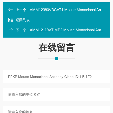
AMM12380VBCAT1 Mouse Monoclonal Antibody Clone ID: LBI3F5
上一个：
返回列表
AMM12119VTIMP2 Mouse Monoclonal Antibody Clone ID: LBI1A6
下一个：
在线留言