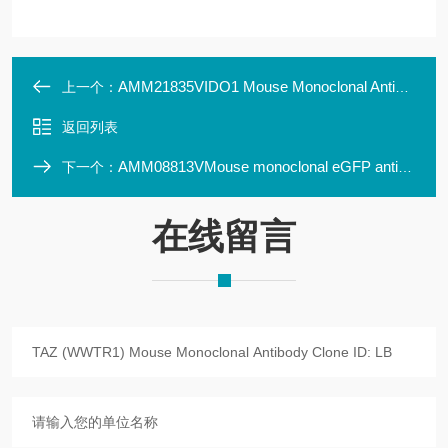
AMM21835VIDO1 Mouse Monoclonal Antibody Clone ID: UMLBI126
上一个：
返回列表
AMM08813VMouse monoclonal eGFP antibody, Clone LBI5A2
下一个：
在线留言