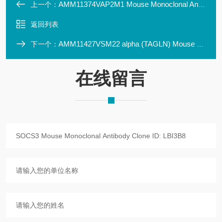
AMM11374VAP2M1 Mouse Monoclonal Antibody Clone ID: LBI2D10
上一个：
返回列表
AMM11427VSM22 alpha (TAGLN) Mouse Monoclonal Antibody Clone
下一个：
在线留言