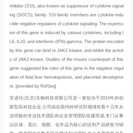
nhibitor (SSI), also known as suppressor of cytokine signal
ing (SOCS), family. SSI family members are cytokine-indu
cible negative regulators of cytokine signaling. The express
ion of this gene is induced by various cytokines, including I
L6, IL10, and interferon (IFN)-gamma. The protein encoded
by this gene can bind to JAK2 kinase, and inhibit the activit
y of JAK2 kinase. Studies of the mouse counterpart of this
gene suggested the roles of this gene in the negative regul
ation of fetal liver hematopoiesis, and placental developme
nt. [provided by RefSeq]
安诺伦(北京)生物科技有限公司是一家创办于2015年的创
新型高科技企业,公司由在国内科研试剂领域有着十几年从
业经验的专业技术团队和企业管理团队组建而成,专门从事
以抗体、蛋白、细胞、化学品为核心的试剂产品研发与销