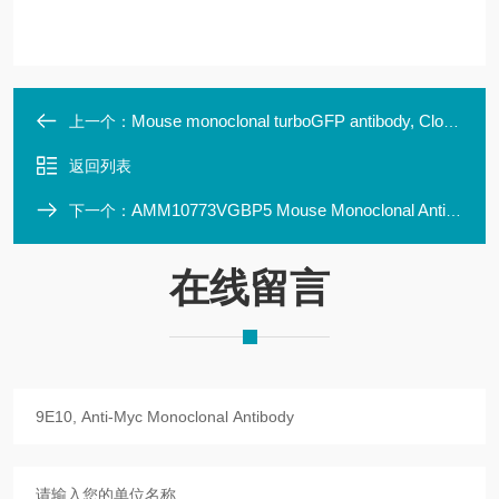
Mouse monoclonal turboGFP antibody, Clone LBI2H8
上一个：
返回列表
AMM10773VGBP5 Mouse Monoclonal Antibody Clone ID: LBI8B12
下一个：
在线留言