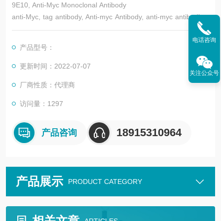
9E10, Anti-Myc Monoclonal Antibody
anti-Myc, tag antibody, Anti-myc Antibody, anti-myc antibodies,
myc antibody, cmyc antibody, c-myc antibody, anti myc, anti cm
yc, anti c-myc, 9E10 myc, 9E10 anti myc
电话咨询
产品型号：
更新时间：2022-07-07
关注公众号
厂商性质：代理商
访问量：1297
18915310964
产品咨询
产品展示
PRODUCT CATEGORY
相关文章