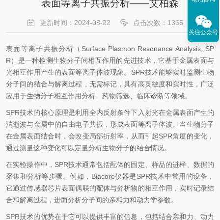
表面等离子共振分析——艾柏森
更新时间：2024-08-22
点击次数：1365
关注公众号
表面等离子共振分析（
Surface Plasmon Resonance Analysis, SP
R
）是一种检测生物分子间相互作用的先进技术，它基于金属表面与
光相互作用产生的表面等离子体波现象。
SPR
技术能够实时监测生物
分子间的结合与解离过程，无需标记，具有高灵敏度和实时性，广泛
应用于生物分子相互作用分析、药物筛选、临床诊断等领域。
SPR
技术的核心原理是利用全内反射条件下入射光在金属表面产生的
消逝波与金属中的自由电子共振，形成表面等离子体波。当生物分子
在金属表面结合时，会改变局部折射率，从而引起
SPR
角度的变化，
通过测量这种变化可以定量分析生物分子的结合情况。
在实验操作中，
SPR
技术通常包括配体的固定、样品的进样、数据的
采集和分析等步骤。例如，
Biacore
仪器是
SPR
技术中常用的设备，
它通过传感器芯片表面偶联的配体与分析物的相互作用，实时记录结
合和解离过程，进而分析分子间的亲和力和动力学参数。
SPR
技术的优势在于它可以提供丰富的信息，包括结合亲和力、动力