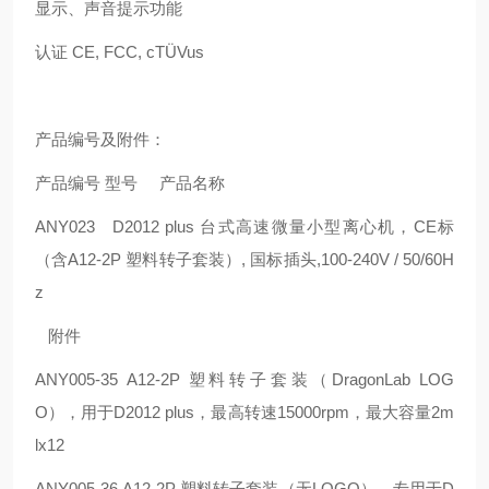
显示、声音提示功能
认证
CE, FCC, cTÜVus
产品编号及附件：
产品编号
型号
产品名称
ANY023
D2012 plus
台式高速微量小型离心机，
CE
标
（含
A12-2P
塑料转子套装）
,
国标插头
,100-240V / 50/60H
z
附件
ANY005-35
A12-2P
塑料转子套装（
DragonLab LOG
O
），用于
D2012 plus
，最高转速
15000rpm
，最大容量
2m
lx12
ANY005-3
6
A12-2P
塑料转子套装（无
LOGO
），专用于
D