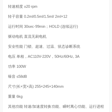
转速精度
±
20 rpm
转子容量
0.2ml/0.5ml/1.5ml/ 2ml
×
12
运行时间
30sec-99min
；
HOLD (
连续运行
)
驱动电机
直流无刷电机
安全性能
门锁、超速、过温、状态诊断系统
电压
单相，
AC110V-220V
，
50Hz/60Hz, 3A
功率
100W
噪音
≤
58dB
尺寸
(
长×宽×高
)
255
×
245
×
140mm
重量
6kg
其他功能
转速
/
加速度转换功能、瞬时离心功能、运行进程