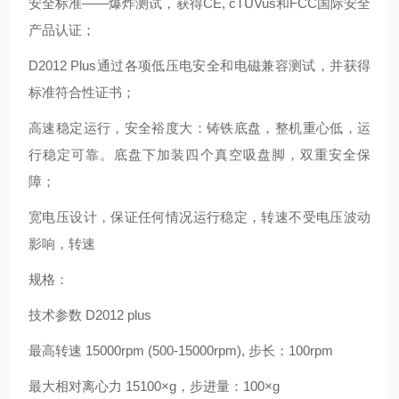
安全标准
——
爆炸测试，获得
CE, cTÜVus
和
FCC
国际安全
产品认证；
D2012 Plus
通过各项低压电安全和电磁兼容测试，并获得
标准符合性证书；
高速稳定运行，安全裕度大：铸铁底盘，整机重心低，运
行稳定可靠。底盘下加装四个真空吸盘脚，双重安全保
障；
宽电压设计，保证任何情况运行稳定，转速不受电压波动
影响，转速
规格：
技术参数
D2012 plus
最高转速
15000rpm (500-15000rpm),
步长：
100rpm
最大相对离心力
15100
×
g
，步进量：
100
×
g