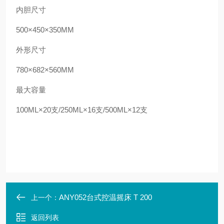
内胆尺寸
500
×
450
×
350MM
外形尺寸
780
×
682
×
560MM
最大容量
100ML
×
20
支
/250ML
×
16
支
/500ML
×
12
支
ANY052台式控温摇床 T 200
上一个：
返回列表