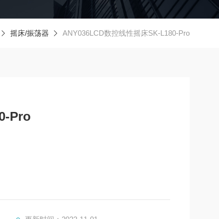
摇床/振荡器
ANY036LCD数控线性摇床SK-L180-Pro
-Pro
2.5kg（包括夹具）；