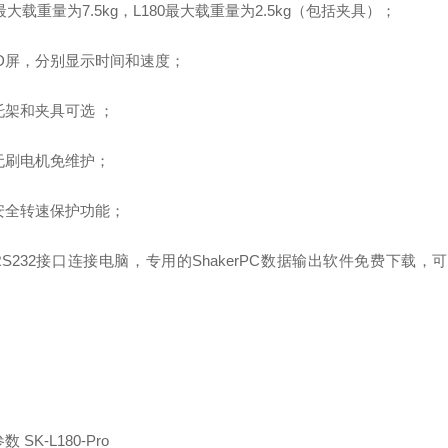
最大载重量为
7.5kg
，
L180
最大载重量为
2.5kg
（包括夹具）；
D
屏，分别显示时间和速度；
托架和夹具可选
；
无刷电机免维护；
安全转速保护功能；
S232
接口连接电脑，专用的
ShakerPC
数据输出软件免费下载，可
：
参数
SK-L180-Pro