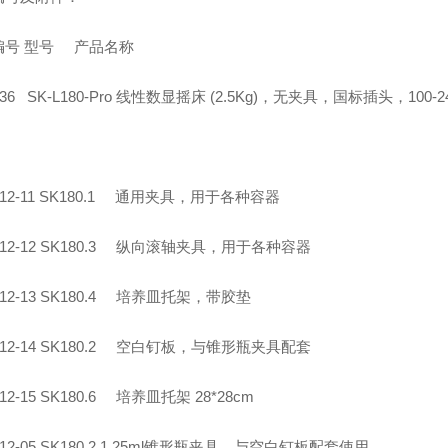
编号
型号
产品名称
36
SK-L180-Pro
线性数显摇床
(2.5Kg)
，无夹具，国标插头，
100-2
12-11
SK180.1
通用夹具，用于各种容器
12-1
2
SK180.3
纵向滚轴夹具，用于各种容器
12-1
3
SK180.4
培养皿托架，带胶垫
12-1
4
SK180.2
空白钉板，与锥形瓶夹具配套
12-1
5
SK180.6
培养皿托架
28*28cm
12-05
SK180.2.1
25ml
锥形瓶夹具，与空白钉板配套使用