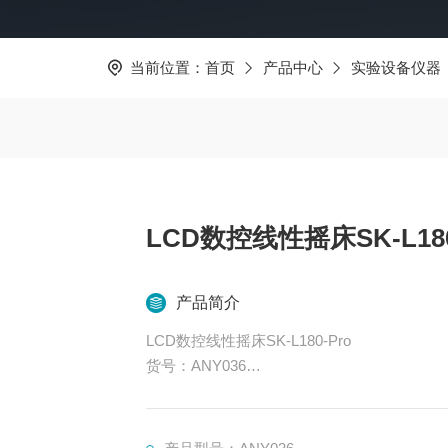
当前位置：
首页
产品中心
实验设备仪器
LCD数控线性摇床SK-L180
产品简介
LCD数控线性摇床SK-L180-Pro
货号：ANY036
L330最大载重量为7.5kg，L180最大载重量为
双LCD屏，分别显示时间和速度；