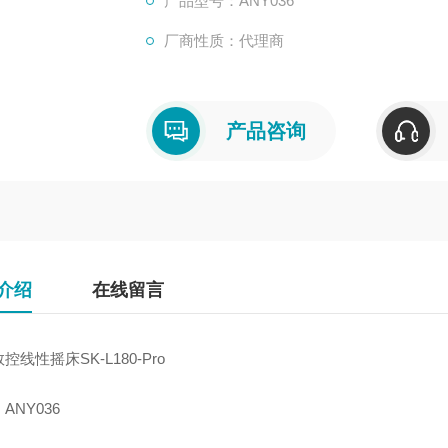
产品型号：ANY036
多种托架和夹具可选 ；
厂商性质：代理商
直流无刷电机免维护；
具有安全转速保护功能；
通过RS232接口连接电脑，专用的Shake
的设定及工作曲线的实时显示。
产品咨询
介绍
在线留言
数控线性摇床
SK-L180-Pro
：
ANY036