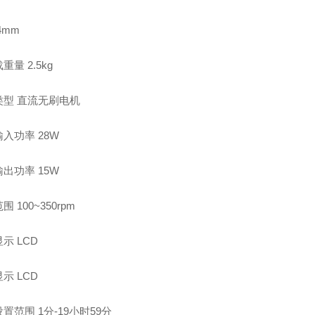
4mm
载重量
2.5kg
类型
直流无刷电机
输入功率
28W
输出功率
15W
范围
100~350rpm
显示
LCD
显示
LCD
设置范围
1
分
-19
小时
59
分