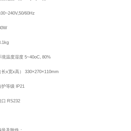
100~240V,50/60Hz
30W
8.1kg
环境温度湿度
5~40oC, 80%
（长
x
宽
x
高）
330×270×110mm
防护等级
IP21
接口
RS232
编号及附件：