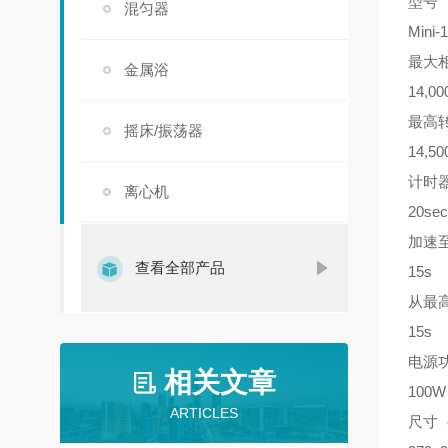
型号
混匀器
Mini-
最大
金属浴
14,00
最高
摇床/振荡器
14,50
计时
离心机
20se
加速
查看全部产品
15s
从最
15s
电源
相关文章
100W
ARTICLES
尺寸