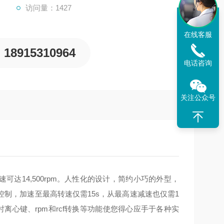
访问量：1427
在线客服
18915310964
电话咨询
关注公众号
速可达
14,500rpm
。人性化的设计，简约小巧的外型，
控制，加速至最高转速仅需
15s
，从最高速减速也仅需
1
时离心键、
rpm
和
rcf
转换等功能使您得心应手于各种实