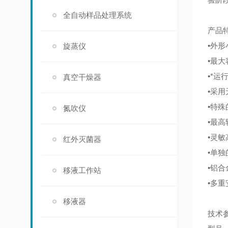
全自动样品处理系统
产品
•外
旋蒸仪
•最大
•*运
真空干燥器
•采
•特殊
氮吹仪
•最
•灵
红外灭菌器
•单独
•铝
移液工作站
•多
移液器
技术