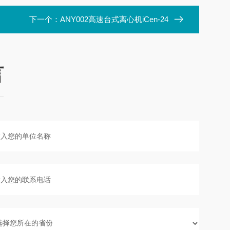
下一个：
ANY002高速台式离心机iCen-24
言