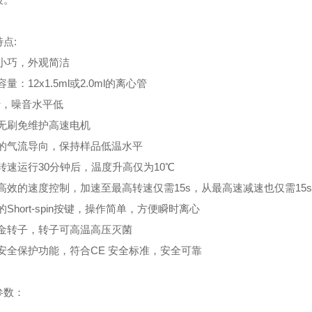
特点
:
形小巧，外观简洁
容量：
12x1.5ml
或
2.0ml
的离心管
行，噪音水平低
用无刷免维护高速电机
的气流导向，保持样品低温水平
高转速运行
30
分钟后，温度升高仅为
10
℃
敏高效的速度控制，加速至最高转速仅需
15s
，从最高速减速也仅需
15s
的
Short-spin
按键，操作简单，方便瞬时离心
合金转子，转子可高温高压灭菌
重安全保护功能，符合
CE
安全标准，安全可靠
参数：