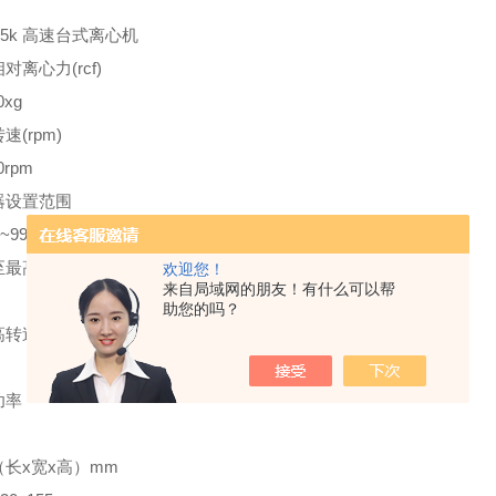
15k
高速台式离心机
相对离心力
(rcf)
0xg
转速
(rpm)
0rpm
器设置范围
c~99min
至最高转速的时间
欢迎您！
来自局域网的朋友！有什么可以帮
助您的吗？
高转速减速的时间
功率
（长
x
宽
x
高）
mm