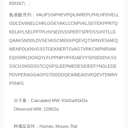
8391N7）。
氨基酸序列：VALIPSSIPHEVPQILINREPLPHLHFDVELL
GDCDVIINELCHRLGGEYAKLCCNPVKLSEITEKPPRTQ
KELAYLSELPPTPLHVSEDSSSPERTSPPDSSVIVTLLD
QAAKSNDDLDVSESKGCMEEKPQEVQTSRNVESIAEQ
MENPDLKNVGSSTGEKNERTSVAGTVRKCWPNRVAK
EQISRRLDGNQYLFLPPNRYIFHGAEVYSDSEDDVLSS
SSCGSNSDSGTCQSPSLEEPMEDESEIEEFYNGLEDE
PDVPERAGGAGFGTDGDDQEAINEAISVKQEVTDMNY
PSNKS
分子量：Calculated MW: 61kDa/81kDa
Observed MW: 120KDa
种属反应性：Human, Mouse, Rat