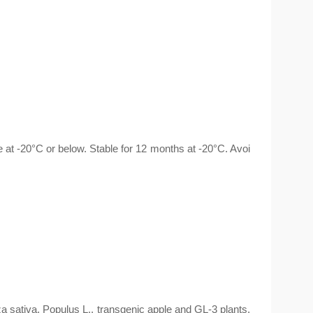
t -20°C or below. Stable for 12 months at -20°C. Avoi
ativa, Populus L., transgenic apple and GL-3 plants,