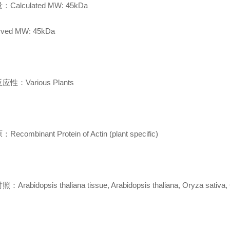
Calculated MW: 45kDa
rved MW: 45kDa
性：Various Plants
ecombinant Protein of Actin (plant specific)
Arabidopsis thaliana tissue, Arabidopsis thaliana, Oryza sativa