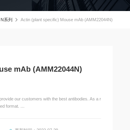
N系列
Actin (plant specific) Mouse mAb (AMM22044N)
 Mouse mAb (AMM22044N)
ide our customers with the best antibodies. As a r
fied format.