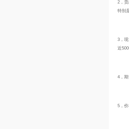
2，
特别
3，
近50
4，
5，