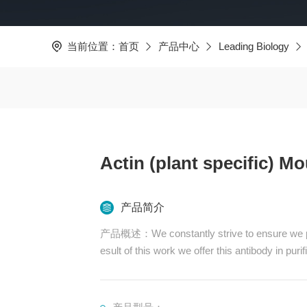
当前位置：
首页
产品中心
Leading Biology
Actin (plant specific)
产品简介
产品概述：We constantly strive to ensure we prov
esult of this work we offer this antibody in puri
We are in the process of updating our datas