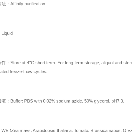
Affinity purification
iquid
Store at 4°C short term. For long-term storage, aliquot and store a
ated freeze-thaw cycles.
Buffer: PBS with 0.02% sodium azide, 50% glycerol, pH7.3.
 (Zea mays, Arabidopsis thaliana, Tomato, Brassica napus, Oryza s