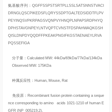
氨基酸序列：QGFFSSPSTSRTPLLSSLSATSNNSTVACI
DRNGLQSCPIKEDSFLQRYSSDPTGALTEDSIDDTFLPV
PEYINQSVPKRPAGSVQNPVYHNQPLNPAPSRDPHYQ
DPHSTAVGNPEYLNTVQPTCVNSTFDSPAHWAQKGSH
QISLDNPDYQQDFFPKEAKPNGIFKGSTAENAEYLRVA
PQSSEFIGA
分子量：Calculated MW: 44kDa/69kDa/77kDa/134kDa
Observed MW: 175KDa
种属反应性：Human, Mouse, Rat
免疫原：Recombinant fusion protein containing a seque
nce corresponding to amino acids 1021-1210 of human E
GFR (NP_005219.2).