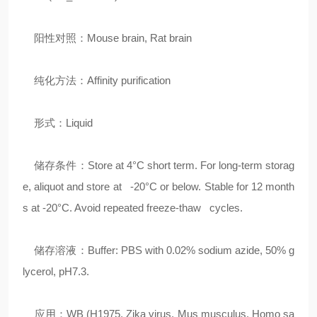
阳性对照：Mouse brain, Rat brain
纯化方法：Affinity purification
形式：Liquid
储存条件：Store at 4°C short term. For long-term storag
e, aliquot and store at -20°C or below. Stable for 12 month
s at -20°C. Avoid repeated freeze-thaw cycles.
储存溶液：Buffer: PBS with 0.02% sodium azide, 50% g
lycerol, pH7.3.
应用：WB (H1975, Zika virus, Mus musculus, Homo sa