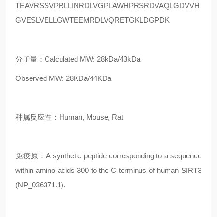
TEAVRSSVPRLLINRDLVGPLAWHPRSRDVAQLGDVVH
GVESLVELLGWTEEMRDLVQRETGKLDGPDK
分子量：Calculated MW: 28kDa/43kDa
Observed MW: 28KDa/44KDa
种属反应性：Human, Mouse, Rat
免疫原：A synthetic peptide corresponding to a sequence
within amino acids 300 to the C-terminus of human SIRT3
(NP_036371.1).