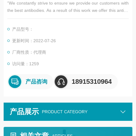
“We constantly strive to ensure we provide our customers with
the best antibodies. As a result of this work we offer this antibo
dy in purified format.
We are in the process of updating our datasheets
产品型号：
更新时间：2022-07-26
厂商性质：代理商
访问量：1259
18915310964
产品咨询
产品展示
PRODUCT CATEGORY
相关文章